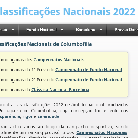
Classificações Nacionais 2022
nais
Fundo Nacional
Barcelona
Provas Distr
ssificações Nacionais de Columbofilia
 homologadas dos
Campeonatos Nacionais
.
 homologadas da 1ª Prova do
Campeonato de Fundo Nacional
.
 homologadas da 2ª Prova do
Campeonato de Fundo Nacional
.
 homologadas da
Clássica Nacional Barcelona
.
ncontrar as classificações 2022 de âmbito nacional produzidas
ortuguesa de Columbofilia, cuja concepção foi assente nos
sparência
,
rigor
e
celeridade
.
erão actualizados ao longo da campanha desportiva, sendo
nalmente um ranking provisório dos
Campeonatos Nacionais