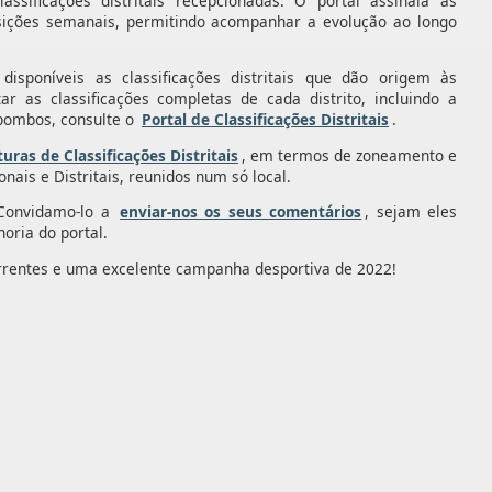
ssificações distritais recepcionadas. O portal assinala as
sições semanais, permitindo acompanhar a evolução ao longo
disponíveis as classificações distritais que dão origem às
tar as classificações completas de cada distrito, incluindo a
 pombos, consulte o
Portal de Classificações Distritais
.
turas de Classificações Distritais
, em termos de zoneamento e
nais e Distritais, reunidos num só local.
 Convidamo-lo a
enviar-nos os seus comentários
, sejam eles
horia do portal.
rrentes e uma excelente campanha desportiva de 2022!